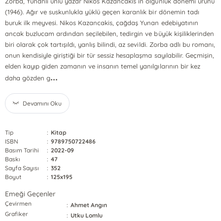
Zorba, Yunanlı ünlü yazar Nikos Kazancakis´in olgunluk dönemi ürünü
(1946). Ağır ve suskunlukla yüklü geçen karanlık bir dönemin tadı
buruk ilk meyvesi. Nikos Kazancakis, çağdaş Yunan edebiyatının
ancak buzlucam ardından seçilebilen, tedirgin ve büyük kişiliklerinden
biri olarak çok tartışıldı, yanlış bilindi, az sevildi. Zorba adlı bu romanı,
onun kendisiyle giriştiği bir tür sessiz hesaplaşma sayılabilir. Geçmişin,
elden kayıp giden zamanın ve insanın temel yanılgılarının bir kez
...
daha gözden g
Devamını Oku
Tip
:
Kitap
ISBN
:
9789750722486
Basım Tarihi
:
2022-09
Baskı
:
47
Sayfa Sayısı
:
352
Boyut
:
125x195
Emeği Geçenler
Çevirmen
:
Ahmet Angın
Grafiker
:
Utku Lomlu