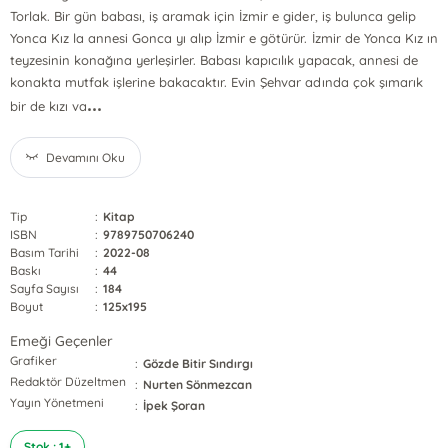
Torlak. Bir gün babası, iş aramak için İzmir e gider, iş bulunca gelip
Yonca Kız la annesi Gonca yı alıp İzmir e götürür. İzmir de Yonca Kız ın
teyzesinin konağına yerleşirler. Babası kapıcılık yapacak, annesi de
konakta mutfak işlerine bakacaktır. Evin Şehvar adında çok şımarık
...
bir de kızı va
Devamını Oku
Tip
:
Kitap
ISBN
:
9789750706240
Basım Tarihi
:
2022-08
Baskı
:
44
Sayfa Sayısı
:
184
Boyut
:
125x195
Emeği Geçenler
Grafiker
:
Gözde Bitir Sındırgı
Redaktör Düzeltmen
:
Nurten Sönmezcan
Yayın Yönetmeni
:
İpek Şoran
Stok : 1+