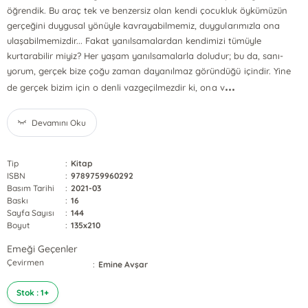
öğrendik. Bu araç tek ve benzersiz olan kendi çocukluk öykümü­zün
gerçeğini duygusal yönüyle kavrayabilmemiz, duygularımızla ona
ulaşabilmemizdir... Fakat yanılsamalardan kendimizi tümüyle
kurtarabilir miyiz? Her yaşam yanılsamalarla doludur; bu da, sanı­
yorum, gerçek bize çoğu zaman dayanılmaz göründüğü içindir. Yi­ne
...
de gerçek bizim için o denli vazgeçilmezdir ki, ona v
Devamını Oku
Tip
:
Kitap
ISBN
:
9789759960292
Basım Tarihi
:
2021-03
Baskı
:
16
Sayfa Sayısı
:
144
Boyut
:
135x210
Emeği Geçenler
Çevirmen
:
Emine Avşar
Stok : 1+