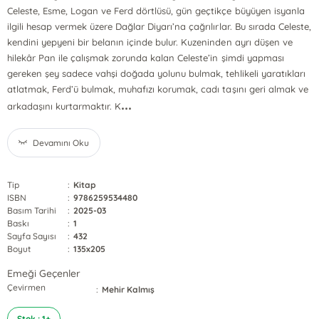
Celeste, Esme, Logan ve Ferd dörtlüsü, gün geçtikçe büyüyen isyanla
ilgili hesap vermek üzere Dağlar Diyarı’na çağrılırlar. Bu sırada Celeste,
kendini yepyeni bir belanın içinde bulur. Kuzeninden ayrı düşen ve
hilekâr Pan ile çalışmak zorunda kalan Celeste’in şimdi yapması
gereken şey sadece vahşi doğada yolunu bulmak, tehlikeli yaratıkları
atlatmak, Ferd’ü bulmak, muhafızı korumak, cadı taşını geri almak ve
...
arkadaşını kurtarmaktır. K
Devamını Oku
Tip
:
Kitap
ISBN
:
9786259534480
Basım Tarihi
:
2025-03
Baskı
:
1
Sayfa Sayısı
:
432
Boyut
:
135x205
Emeği Geçenler
Çevirmen
:
Mehir Kalmış
Stok : 1+