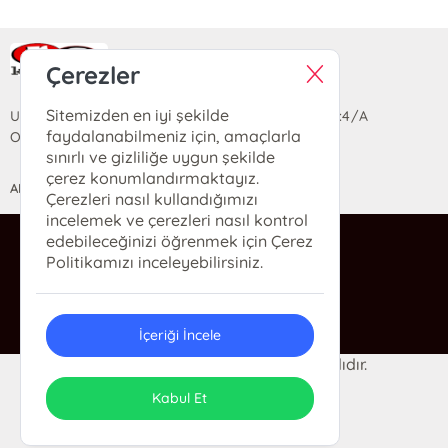
Ra Yayın Kitabevi
Çerezler
Sitemizden en iyi şekilde
Uzun Sokak Saray Çarşısı Lara Sineması Girişi No:4/A
faydalanabilmeniz için, amaçlarla
Ortahisar/TRABZON
sınırlı ve gizliliğe uygun şekilde
çerez konumlandırmaktayız.
ANASAYFA
YARDIM
İLETİŞİM
Çerezleri nasıl kullandığımızı
incelemek ve çerezleri nasıl kontrol
edebileceğinizi öğrenmek için Çerez
ra@rakitap.com
Politikamızı inceleyebilirsiniz.
0(462) 326 49 71
İçeriği İncele
© 2024 Ra Kitabevi. Her hakkı saklıdır.
ONSO
Tasarım & Uygulama
Kabul Et