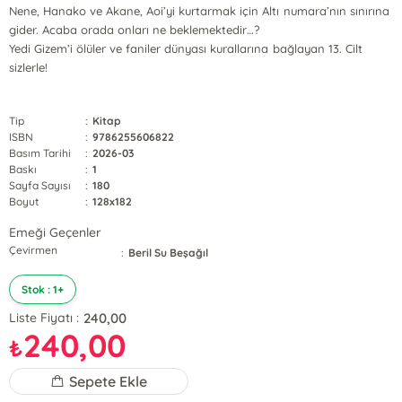
Nene, Hanako ve Akane, Aoi’yi kurtarmak için Altı numara’nın sınırına
gider. Acaba orada onları ne beklemektedir…?
Yedi Gizem’i ölüler ve faniler dünyası kurallarına bağlayan 13. Cilt
sizlerle!
Tip
:
Kitap
ISBN
:
9786255606822
Basım Tarihi
:
2026-03
Baskı
:
1
Sayfa Sayısı
:
180
Boyut
:
128x182
Emeği Geçenler
Çevirmen
:
Beril Su Beşağıl
Stok : 1+
240,00
Liste Fiyatı :
240,00
₺
Sepete Ekle