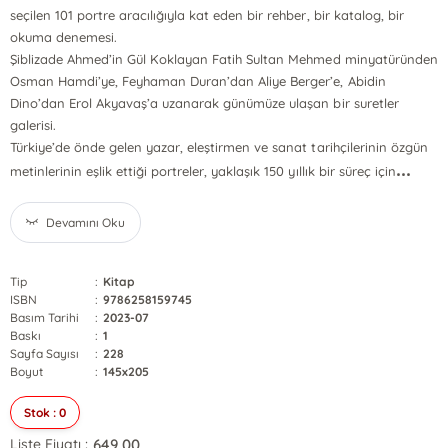
seçilen 101 portre aracılığıyla kat eden bir rehber, bir katalog, bir
okuma denemesi.
Şiblizade Ahmed’in Gül Koklayan Fatih Sultan Mehmed minyatüründen
Osman Hamdi’ye, Feyhaman Duran’dan Aliye Berger’e, Abidin
Dino’dan Erol Akyavaş’a uzanarak günümüze ulaşan bir suretler
galerisi.
Türkiye’de önde gelen yazar, eleştirmen ve sanat tarihçilerinin özgün
...
metinlerinin eşlik ettiği portreler, yaklaşık 150 yıllık bir süreç için
Devamını Oku
Tip
:
Kitap
ISBN
:
9786258159745
Basım Tarihi
:
2023-07
Baskı
:
1
Sayfa Sayısı
:
228
Boyut
:
145x205
Stok : 0
649,00
Liste Fiyatı :