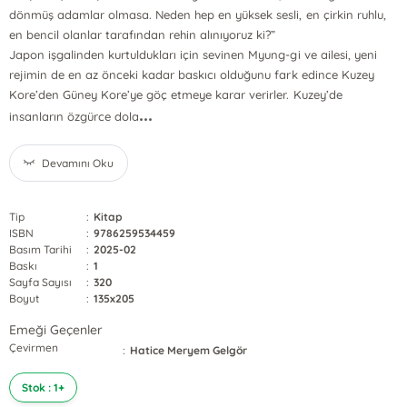
dönmüş adamlar olmasa. Neden hep en yüksek sesli, en çirkin ruhlu,
en bencil olanlar tarafından rehin alınıyoruz ki?”
Japon işgalinden kurtuldukları için sevinen Myung-gi ve ailesi, yeni
rejimin de en az önceki kadar baskıcı olduğunu fark edince Kuzey
Kore’den Güney Kore’ye göç etmeye karar verirler. Kuzey’de
...
insanların özgürce dola
Devamını Oku
Tip
:
Kitap
ISBN
:
9786259534459
Basım Tarihi
:
2025-02
Baskı
:
1
Sayfa Sayısı
:
320
Boyut
:
135x205
Emeği Geçenler
Çevirmen
:
Hatice Meryem Gelgör
Stok : 1+