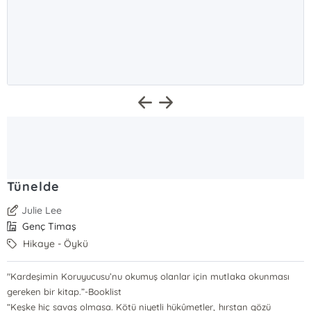
Tünelde
Julie Lee
Genç Timaş
Hikaye - Öykü
"Kardeşimin Koruyucusu’nu okumuş olanlar için mutlaka okunması
gereken bir kitap.”-Booklist
“Keşke hiç savaş olmasa. Kötü niyetli hükûmetler, hırstan gözü