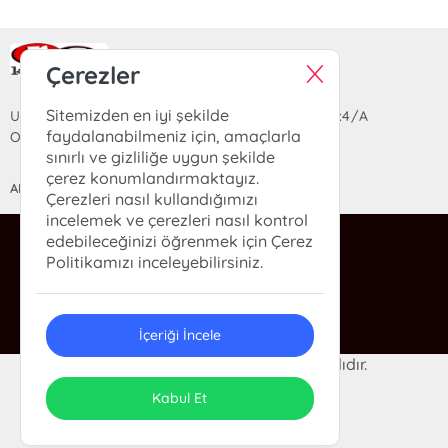
Ra Yayın Kitabevi
Çerezler
Sitemizden en iyi şekilde
Uzun Sokak Saray Çarşısı Lara Sineması Girişi No:4/A
faydalanabilmeniz için, amaçlarla
Ortahisar/TRABZON
sınırlı ve gizliliğe uygun şekilde
çerez konumlandırmaktayız.
ANASAYFA
YARDIM
İLETİŞİM
Çerezleri nasıl kullandığımızı
incelemek ve çerezleri nasıl kontrol
edebileceğinizi öğrenmek için Çerez
ra@rakitap.com
Politikamızı inceleyebilirsiniz.
0(462) 326 49 71
İçeriği İncele
© 2024 Ra Kitabevi. Her hakkı saklıdır.
ONSO
Tasarım & Uygulama
Kabul Et