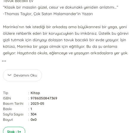
Tavuk Bacaklı Ev
“Klasik bir masalın güzel, cesur ve dokunaklı yeniden anlatımı…”
-Thomas Taylor, Çok Satan Malamander’in Yazarı
Marinka’nın tek istediği bir arkadaş ama büyükannesi bir yaga, yani
ölülere rehberlik eden bir koruyucuyken bu imkânsız. Üstelik bu görevi
gizli tutmak için dünyayı dolaşan tavuk bacaklı bir evde yaşıyor. İşin
kötüsü, Marinka bir yaga olmak için eğitiliyor. Bu da şu anlama
geliyor: Hayatında okula, eğlenceye ve yaşayan arkadaşlara yer yok.
...
Devamını Oku
Tip
:
Kitap
ISBN
:
9786050847369
Basım Tarihi
:
2023-05
Baskı
:
1
Sayfa Sayısı
:
304
Boyut
:
0x0
Stok : 1+