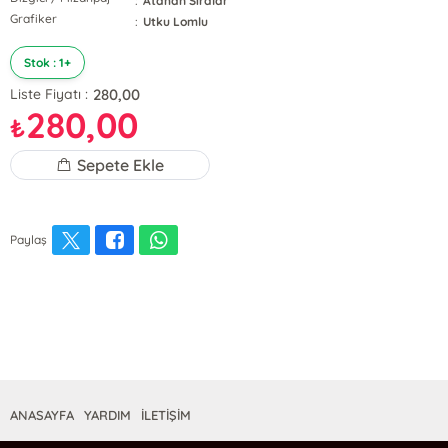
:
Atahan Sıralar
Grafiker
:
Utku Lomlu
Stok : 1+
280,00
Liste Fiyatı :
280,00
₺
Sepete Ekle
Paylaş
ANASAYFA
YARDIM
İLETİŞİM