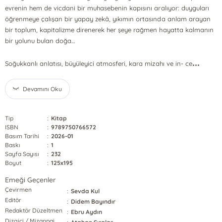
evrenin hem de vicdani bir muhasebenin kapısını aralıyor: duyguları
öğrenmeye çalışan bir yapay zekâ, yıkımın ortasında anlam arayan
bir toplum, kapitalizme direnerek her şeye rağmen hayatta kalmanın
bir yolunu bulan doğa…
...
Soğukkanlı anlatısı, büyüleyici atmosferi, kara mizahı ve in- ce
Devamını Oku
Tip
:
Kitap
ISBN
:
9789750766572
Basım Tarihi
:
2026-01
Baskı
:
1
Sayfa Sayısı
:
232
Boyut
:
125x195
Emeği Geçenler
Çevirmen
:
Sevda Kul
Editör
:
Didem Bayındır
Redaktör Düzeltmen
:
Ebru Aydın
Dizgici / Mizanpaj