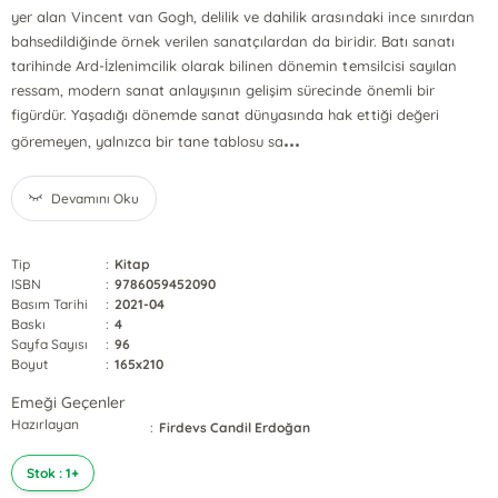
yer alan Vincent van Gogh, delilik ve dahilik arasındaki ince sınırdan
bahsedildiğinde örnek verilen sanatçılardan da biridir. Batı sanatı
tarihinde Ard-İzlenimcilik olarak bilinen dönemin temsilcisi sayılan
ressam, modern sanat anlayışının gelişim sürecinde önemli bir
figürdür. Yaşadığı dönemde sanat dünyasında hak ettiği değeri
...
göremeyen, yalnızca bir tane tablosu sa
Devamını Oku
Tip
:
Kitap
ISBN
:
9786059452090
Basım Tarihi
:
2021-04
Baskı
:
4
Sayfa Sayısı
:
96
Boyut
:
165x210
Emeği Geçenler
Hazırlayan
:
Firdevs Candil Erdoğan
Stok : 1+