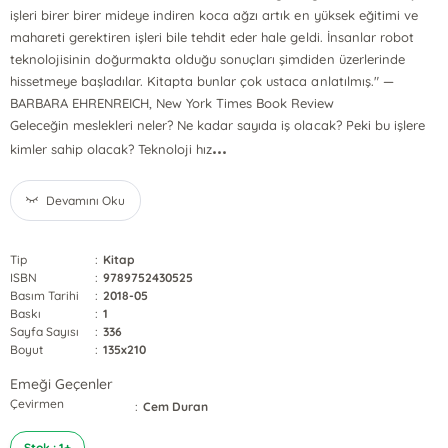
işleri birer birer mideye indiren koca ağzı artık en yüksek eğitimi ve
mahareti gerektiren işleri bile tehdit eder hale geldi. İnsanlar robot
teknolojisinin doğurmakta olduğu sonuçları şimdiden üzerlerinde
hissetmeye başladılar. Kitapta bunlar çok ustaca anlatılmış." —
BARBARA EHRENREICH, New York Times Book Review
Geleceğin meslekleri neler? Ne kadar sayıda iş olacak? Peki bu işlere
...
kimler sahip olacak? Teknoloji hız
Devamını Oku
Tip
:
Kitap
ISBN
:
9789752430525
Basım Tarihi
:
2018-05
Baskı
:
1
Sayfa Sayısı
:
336
Boyut
:
135x210
Emeği Geçenler
Çevirmen
:
Cem Duran
Stok : 1+