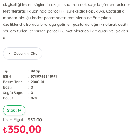
çizgiselliği kesen söylemin akışını saptıran çok sayıda yöntem bulunur.
Metinlerarasılık yanında parçalılık (süreksizlik kopukluk), uzatısallık
modern olduğu kadar postmodern metinlerin de öne çıkan
özellikleridir. Burada biraraya getirilen yazılarda ağırlıklı olarak çeşitli
söylem türleri içerisinde parçalılık, metinlerarasılık olguları ve işlevleri
...
ü
Devamını Oku
Tip
:
Kitap
ISBN
:
9789755841991
Basım Tarihi
:
2000-01
Baskı
:
0
Sayfa Sayısı
:
0
Boyut
:
0x0
Stok : 1+
350,00
Liste Fiyatı :
350,00
₺