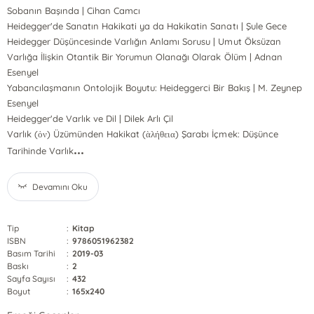
Sobanın Başında | Cihan Camcı
Heidegger'de Sanatın Hakikati ya da Hakikatin Sanatı | Şule Gece
Heidegger Düşüncesinde Varlığın Anlamı Sorusu | Umut Öksüzan
Varlığa İlişkin Otantik Bir Yorumun Olanağı Olarak Ölüm | Adnan
Esenyel
Yabancılaşmanın Ontolojik Boyutu: Heideggerci Bir Bakış | M. Zeynep
Esenyel
Heidegger'de Varlık ve Dil | Dilek Arlı Çil
Varlık (ὀν) Üzümünden Hakikat (ὰλήθεια) Şarabı İçmek: Düşünce
...
Tarihinde Varlık
Devamını Oku
Tip
:
Kitap
ISBN
:
9786051962382
Basım Tarihi
:
2019-03
Baskı
:
2
Sayfa Sayısı
:
432
Boyut
:
165x240