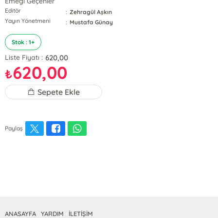
Emeği Geçenler
Editör
:
Zehragül Aşkın
Yayın Yönetmeni
:
Mustafa Günay
Stok : 1+
620,00
Liste Fiyatı :
620,00
₺
Sepete Ekle
Paylaş
ANASAYFA
YARDIM
İLETİŞİM