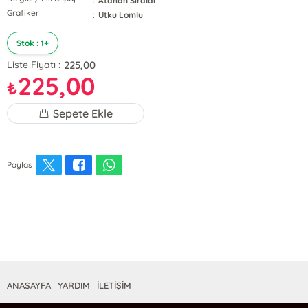
:
Atahan Sıralar
Grafiker
:
Utku Lomlu
Stok : 1+
225,00
Liste Fiyatı :
225,00
₺
Sepete Ekle
Paylaş
ANASAYFA
YARDIM
İLETİŞİM