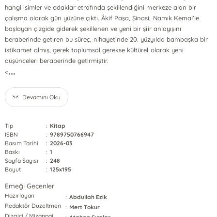
hangi isimler ve odaklar etrafında şekillendiğini merkeze alan bir
çalışma olarak gün yüzüne çıktı. Âkif Paşa, Şinasi, Namık Kemal’le
başlayan çizgide giderek şekillenen ve yeni bir şiir anlayışını
beraberinde getiren bu süreç, nihayetinde 20. yüzyılda bambaşka bir
istikamet almış, gerek toplumsal gerekse kültürel olarak yeni
düşünceleri beraberinde getirmiştir.
...
<
Devamını Oku
Tip
:
Kitap
ISBN
:
9789750766947
Basım Tarihi
:
2026-03
Baskı
:
1
Sayfa Sayısı
:
248
Boyut
:
125x195
Emeği Geçenler
Hazırlayan
:
Abdullah Ezik
Redaktör Düzeltmen
:
Mert Tokur
Dizgici / Mizanpaj