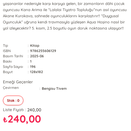
yaşananlar nedeniyle karşı karşıya gelen, bir zamanların dâhi çocuk
oyuncusu Kana Arima ile “Lalalai Tiyatro Topluluğu”nun asıl oyuncusu
Akane Kurokava, sahnede oyunculuklarını karşılaştırır!! “Duygusal
Oyunculuk” uğruna kendi travmasıyla yüzleşen Aqua Hoşino nasıl bir
yol izleyecektir? 5. kısım, 2.5 boyutlu oyun doruk noktasına ulaşıyor!!
Tip
:
Kitap
ISBN
:
9786255606129
Basım Tarihi
:
2025-06
Baskı
:
1
Sayfa Sayısı
:
196
Boyut
:
128x182
Emeği Geçenler
Çevirmen
:
Bengisu Tivem
Stok : 0
240,00
Liste Fiyatı :
240,00
₺