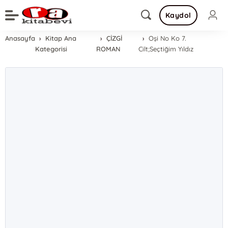
Kaydol
Anasayfa
Kitap Ana
ÇİZGİ
Oşi No Ko 7.
Kategorisi
ROMAN
Cilt;Seçtiğim Yıldız