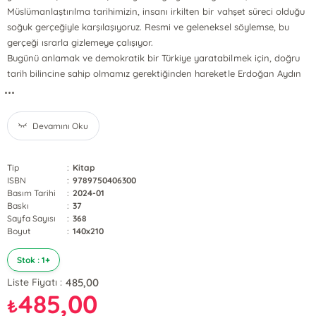
Müslümanlaştırılma tarihimizin, insanı irkilten bir vahşet süreci olduğu
soğuk gerçeğiyle karşılaşıyoruz. Resmi ve geleneksel söylemse, bu
gerçeği ısrarla gizlemeye çalışıyor.
Bugünü anlamak ve demokratik bir Türkiye yaratabilmek için, doğru
tarih bilincine sahip olmamız gerektiğinden hareketle Erdoğan Aydın
...
Devamını Oku
Tip
:
Kitap
ISBN
:
9789750406300
Basım Tarihi
:
2024-01
Baskı
:
37
Sayfa Sayısı
:
368
Boyut
:
140x210
Stok : 1+
485,00
Liste Fiyatı :
485,00
₺