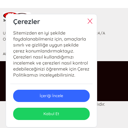
Ra Yayın Kitabevi
Çerezler
Sitemizden en iyi şekilde
Uzun Sokak Saray Çarşısı Lara Sineması Girişi No:4/A
faydalanabilmeniz için, amaçlarla
Ortahisar/TRABZON
sınırlı ve gizliliğe uygun şekilde
çerez konumlandırmaktayız.
ANASAYFA
YARDIM
İLETİŞİM
Çerezleri nasıl kullandığımızı
incelemek ve çerezleri nasıl kontrol
edebileceğinizi öğrenmek için Çerez
ra@rakitap.com
Politikamızı inceleyebilirsiniz.
0(462) 326 49 71
İçeriği İncele
© 2024 Ra Kitabevi. Her hakkı saklıdır.
ONSO
Tasarım & Uygulama
Kabul Et