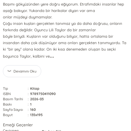
Başımı gökyüzünden yere doğru eğiyorum. Etrafımdaki insanlar hep
aşağı bakıyor. Yukarıda bir harikalar diyarı var ama
onlar müjdeyi duymamışlar.
Çoğu insan kuşları gerçekten tanımaz ya da daha doğrusu, onların
farkında değildir. Oyuncu Lili Taylor da bir zamanlar
böyle biriydi. Kuşların var olduğunu biliyor, hatta ortalama bir
insandan daha çok düşünüyor ama onları gerçekten tanımıyordu. Ta
ki “bir şey” olana kadar. On iki kısa denemeden oluşan bu seçki
...
boyunca Taylor, kalbini ve
Devamını Oku
Tip
:
Kitap
ISBN
:
9789750411090
Basım Tarihi
:
2026-03
Baskı
:
1
Sayfa Sayısı
:
160
Boyut
:
135x195
Emeği Geçenler
Çevirmen