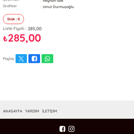
:
Reyhan Gök
Grafiker
:
Umut Durmuşoğlu
Stok : 0
285,00
Liste Fiyatı :
285,00
₺
Paylaş
ANASAYFA
YARDIM
İLETİŞİM