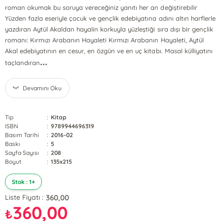
roman okumak bu soruya vereceğiniz yanıtı her an değiştirebilir
Yüzden fazla eseriyle çocuk ve gençlik edebiyatına adını altın harflerle
yazdıran Aytül Akaldan hayalin korkuyla yüzleştiği sıra dışı bir gençlik
romanı: Kırmızı Arabanın Hayaleti Kırmızı Arabanın Hayaleti, Aytül
Akal edebiyatının en cesur, en özgün ve en uç kitabı. Masal külliyatını
...
taçlandıran
Devamını Oku
Tip
:
Kitap
ISBN
:
9789944696319
Basım Tarihi
:
2016-02
Baskı
:
5
Sayfa Sayısı
:
208
Boyut
:
135x215
Stok : 1+
360,00
Liste Fiyatı :
360,00
₺