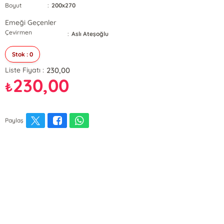
Boyut
:
200x270
Emeği Geçenler
Çevirmen
:
Aslı Ateşoğlu
Stok : 0
230,00
Liste Fiyatı :
230,00
₺
Paylaş