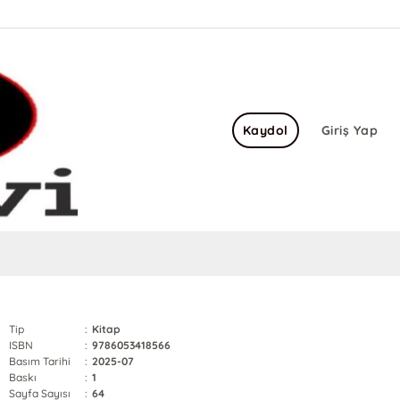
Kaydol
Giriş Yap
Tip
:
Kitap
ISBN
:
9786053418566
Basım Tarihi
:
2025-07
Baskı
:
1
Sayfa Sayısı
:
64