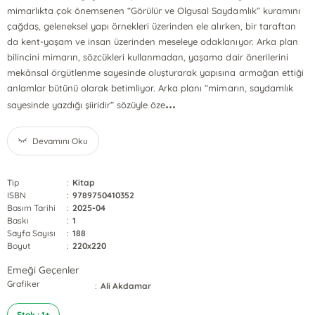
mimarlıkta çok önemsenen “Görülür ve Olgusal Saydamlık” kuramını
çağdaş, geleneksel yapı örnekleri üzerinden ele alırken, bir taraftan
da kent-yaşam ve insan üzerinden meseleye odaklanıyor. Arka plan
bilincini mimarın, sözcükleri kullanmadan, yaşama dair önerilerini
mekânsal örgütlenme sayesinde oluşturarak yapısına armağan ettiği
anlamlar bütünü olarak betimliyor. Arka planı “mimarın, saydamlık
...
sayesinde yazdığı şiiridir” sözüyle öze
Devamını Oku
Tip
:
Kitap
ISBN
:
9789750410352
Basım Tarihi
:
2025-04
Baskı
:
1
Sayfa Sayısı
:
188
Boyut
:
220x220
Emeği Geçenler
Grafiker
:
Ali Akdamar
Stok : 1+