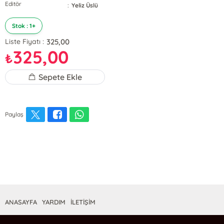
Editör
:
Yeliz Üslü
Stok : 1+
325,00
Liste Fiyatı :
325,00
₺
Sepete Ekle
Paylaş
ANASAYFA
YARDIM
İLETİŞİM