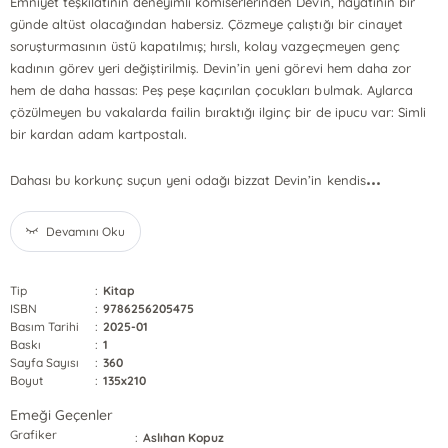
Emniyet teşkilatının deneyimli komiserlerinden Devin, hayatının bir
günde altüst olacağından habersiz. Çözmeye çalıştığı bir cinayet
soruşturmasının üstü kapatılmış; hırslı, kolay vazgeçmeyen genç
kadının görev yeri değiştirilmiş. Devin’in yeni görevi hem daha zor
hem de daha hassas: Peş peşe kaçırılan çocukları bulmak. Aylarca
çözülmeyen bu vakalarda failin bıraktığı ilginç bir de ipucu var: Simli
bir kardan adam kartpostalı.
...
Dahası bu korkunç suçun yeni odağı bizzat Devin’in kendis
Devamını Oku
Tip
:
Kitap
ISBN
:
9786256205475
Basım Tarihi
:
2025-01
Baskı
:
1
Sayfa Sayısı
:
360
Boyut
:
135x210
Emeği Geçenler
Grafiker
:
Aslıhan Kopuz