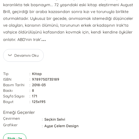
karanlıkta tek başınayım... 72 yaşındaki eski kitap eleştirmeni August
Brill, geçirdiği bir araba kazasından sonra kızı ve torunuyla birlikte
oturmaktadır. Uykusuz bir gecede, anımsamak istemediği düşünceler
ve olayları, karısının ölümünü, torununun erkek arkadaşının Irak'ta
vahşice öldürülüşünü kafasından kovmak için, kendi kendine öyküler
...
anlatır. ABD'nin Irak'
Devamını Oku
Tip
:
Kitap
ISBN
:
9789750735189
Basım Tarihi
:
2018-03
Baskı
:
8
Sayfa Sayısı
:
171
Boyut
:
125x195
Emeği Geçenler
Çevirmen
:
Seçkin Selvi
Grafiker
:
Ayşe Çelem Design
Stok : 1+