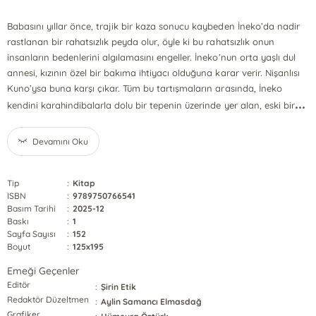
Babasını yıllar önce, trajik bir kaza sonucu kaybeden İneko’da nadir
rastlanan bir rahatsızlık peyda olur, öyle ki bu rahatsızlık onun
insanların bedenlerini algılamasını engeller. İneko’nun orta yaşlı dul
annesi, kızının özel bir bakıma ihtiyacı olduğuna karar verir. Nişanlısı
Kuno’ysa buna karşı çıkar. Tüm bu tartışmaların arasında, İneko
...
kendini karahindibalarla dolu bir tepenin üzerinde yer alan, eski bir
Devamını Oku
Tip
:
Kitap
ISBN
:
9789750766541
Basım Tarihi
:
2025-12
Baskı
:
1
Sayfa Sayısı
:
152
Boyut
:
125x195
Emeği Geçenler
Editör
:
Şirin Etik
Redaktör Düzeltmen
:
Aylin Samancı Elmasdağ
Grafiker