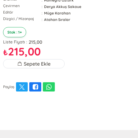
:
Hümeyra Öztürk
Çevirmen
:
Derya Akkuş Sakaue
Editör
:
Müge Karahan
Dizgici / Mizanpaj
:
Atahan Sıralar
Stok : 1+
215,00
Liste Fiyatı :
215,00
₺
Sepete Ekle
Paylaş