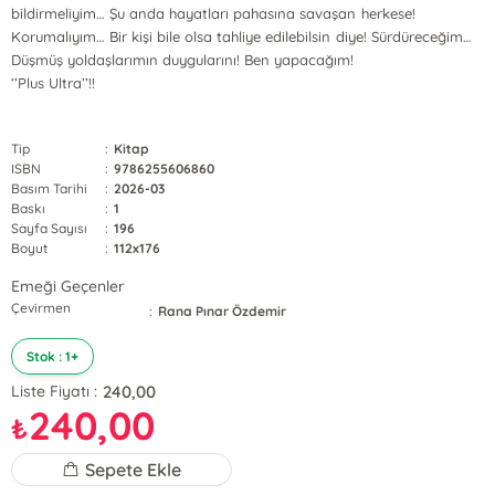
bildirmeliyim… Şu anda hayatları pahasına savaşan herkese!
Korumalıyım… Bir kişi bile olsa tahliye edilebilsin diye! Sürdüreceğim…
Düşmüş yoldaşlarımın duygularını! Ben yapacağım!
‘’Plus Ultra’’!!
Tip
:
Kitap
ISBN
:
9786255606860
Basım Tarihi
:
2026-03
Baskı
:
1
Sayfa Sayısı
:
196
Boyut
:
112x176
Emeği Geçenler
Çevirmen
:
Rana Pınar Özdemir
Stok : 1+
240,00
Liste Fiyatı :
240,00
₺
Sepete Ekle