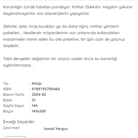
Karanlığın içinde tabelası parıldıyor: İntihar Dükkânı. Hayatın yüküne
dayanamayanlar son alışverişlerini yapıyorlar.
Zehirler, ipler, tıraş bıçakları ya da daha ilginç intihar yöntemi
paketleri... Nesillerdir müşterilerinin son anlarında kullandıkları
malzemeleri temin eden bu aile şirketine, bir gün sizin de yolunuz
düşebilir.
Tabii dengeleri değiştiren bir sürpriz sizden önce bu karanlığı
aydınlatmazsa...
Tip
:
Kitap
ISBN
:
9789755705460
Basım Tarihi
:
2024-02
Baskı
:
21
Sayfa Sayısı
:
144
Boyut
:
145x205
Emeği Geçenler
Çevirmen
:
İsmail Yerguz