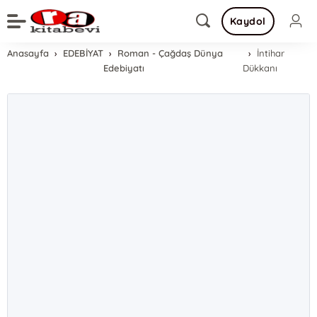
Kaydol
Anasayfa
EDEBİYAT
Roman - Çağdaş Dünya
İntihar
Edebiyatı
Dükkanı