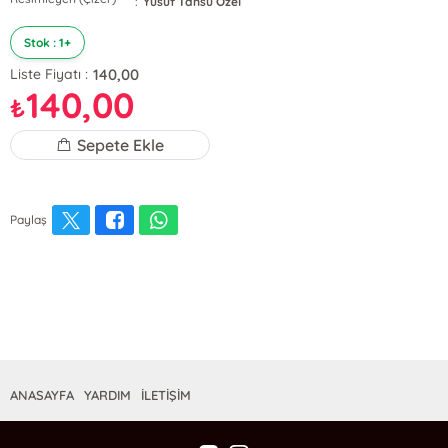
:
Yusuf Tansu Özel
Stok : 1+
140,00
Liste Fiyatı :
140,00
₺
Sepete Ekle
Paylaş
ANASAYFA
YARDIM
İLETİŞİM