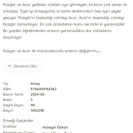
Rüzgar ve Acar yedikleri içtikleri ayrı gitmeyen, birbirini çok seven iki
arkadaş. Öyle iyi anlaşıyorlar ki sanki akıllarından hep aynı şeyler
geçiyor. Rüzgâr'ın başladığı cümleyi Acar, Acar'ın başladığı cümleyi
Rüzgâr tamamlıyor. En çok anlaştıkları konu ise tabii ki yaramazlık!
Bu yüzden öğretmenleri onların yaramazlıkta ikiz olduklarını
düşünüyor.
...
Rüzgar ve Acar ilk maceralarında evlerini değiştirm
Devamını Oku
Tip
:
Kitap
ISBN
:
9786059166362
Basım Tarihi
:
2024-05
Baskı
:
5
Sayfa Sayısı
:
48
Boyut
:
160x230
Emeği Geçenler
Grafiker
:
Hüseyin Özkan
Resimleyen (Çizer)