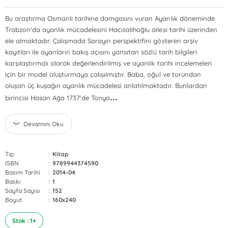
Bu araştırma Osmanlı tarihine damgasını vuran Ayanlık döneminde
Trabzon'da ayanlık mücadelesini Hacısalihoğlu ailesi tarihi üzerinden
ele almaktadır. Çalışmada Sarayın perspektifini gösteren arşiv
kayıtları ile ayanların bakış açısını yansıtan sözlü tarih bilgileri
karşılaştırmalı olarak değerlendirilmiş ve ayanlık tarihi incelemeleri
için bir model oluşturmaya çalışılmıştır. Baba, oğul ve torundan
oluşan üç kuşağın ayanlık mücadelesi anlatılmaktadır. Bunlardan
...
birincisi Hasan Ağa 1737'de Tonya
Devamını Oku
Tip
:
Kitap
ISBN
:
9789944374590
Basım Tarihi
:
2014-04
Baskı
:
1
Sayfa Sayısı
:
152
Boyut
:
160x240
Stok : 1+