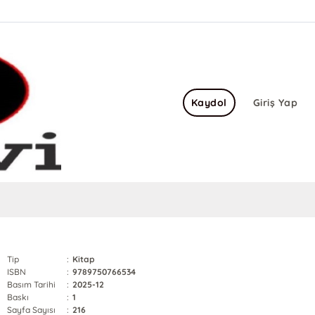
Kaydol
Giriş Yap
Tip
:
Kitap
ISBN
:
9789750766534
Basım Tarihi
:
2025-12
Baskı
:
1
Sayfa Sayısı
:
216