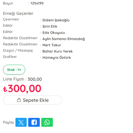
Boyut
:
125x195
Emeği Geçenler
Çevirmen
:
Didem İpekoğlu
Editör
:
Şirin Etik
Editör
:
Eda Okuyucu
Redaktör Düzeltmen
:
Aylin Samancı Elmasdağ
Redaktör Düzeltmen
:
Mert Tokur
Dizgici / Mizanpaj
:
Bahar Kuru Yerek
Grafiker
:
Hümeyra Öztürk
Stok : 1+
300,00
Liste Fiyatı :
300,00
₺
Sepete Ekle
Paylaş