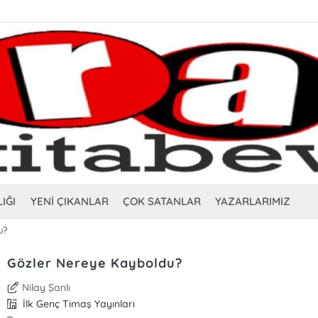
IĞI
YENİ ÇIKANLAR
ÇOK SATANLAR
YAZARLARIMIZ
u?
Gözler Nereye Kayboldu?
Nilay Şanlı
İlk Genç Timaş Yayınları