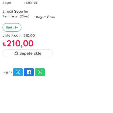
Boyut
:
125x195
Emeği Geçenler
Resimleyen (Çizer)
:
Begüm Özan
Stok : 1+
210,00
Liste Fiyatı :
210,00
₺
Sepete Ekle
Paylaş