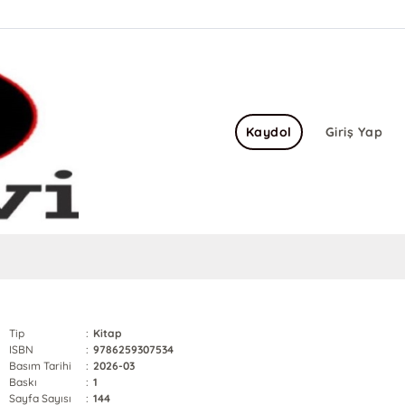
Kaydol
Giriş Yap
Tip
:
Kitap
ISBN
:
9786259307534
Basım Tarihi
:
2026-03
Baskı
:
1
Sayfa Sayısı
:
144