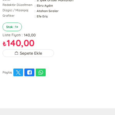
:
S. İpek Ortaer Montanari
Redaktör Düzeltmen
:
Ebru Aydın
Dizgici / Mizanpaj
:
Atahan Sıralar
Grafiker
:
Efe Eriş
Stok : 1+
140,00
Liste Fiyatı :
140,00
₺
Sepete Ekle
Paylaş