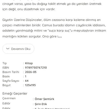
cinayet varsa, yasa bu doğayı taklit etmek ya da yeniden üretmek
için değil, onu düzeltmek için vardır.
Giyotin Üzerine Düşünceler, ölüm cezasına karşı kaleme alınmış en
çarpıcı metinlerden biridir. Camus burada idamın caydırıcılık iddiasını,
adaletin yanılmazlığı mitini ve “suça karşı suç”u meşrulaştıran intikam
...
mantığını kökten sorgular. Ona göre i
Devamını Oku
Tip
:
Kitap
ISBN
:
9789750767210
Basım Tarihi
:
2026-05
Baskı
:
1
Sayfa Sayısı
:
64
Boyut
:
125x195
Emeği Geçenler
Çevirmen
:
Ömer Şentürk
Editör
:
Şirin Etik
Editör