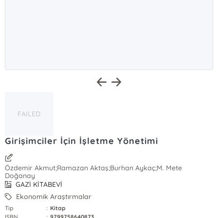
FAILED
Girişimciler İçin İşletme Yönetimi
Özdemir Akmut;Ramazan Aktaş;Burhan Aykaç;M. Mete
Doğanay
GAZİ KİTABEVİ
Ekonomik Araştırmalar
Tip
:
Kitap
ISBN
:
9799758640873