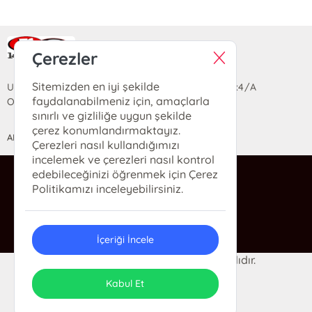
Ra Yayın Kitabevi
Çerezler
Sitemizden en iyi şekilde
Uzun Sokak Saray Çarşısı Lara Sineması Girişi No:4/A
faydalanabilmeniz için, amaçlarla
Ortahisar/TRABZON
sınırlı ve gizliliğe uygun şekilde
çerez konumlandırmaktayız.
ANASAYFA
YARDIM
İLETİŞİM
Çerezleri nasıl kullandığımızı
incelemek ve çerezleri nasıl kontrol
edebileceğinizi öğrenmek için Çerez
ra@rakitap.com
Politikamızı inceleyebilirsiniz.
0(462) 326 49 71
İçeriği İncele
© 2024 Ra Kitabevi. Her hakkı saklıdır.
ONSO
Tasarım & Uygulama
Kabul Et