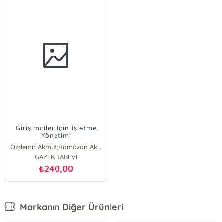
Girişimciler İçin İşletme
Yönetimi
Özdemir Akmut;Ramazan Aktaş;Burhan Aykaç;M. Mete Doğanay
GAZİ KİTABEVİ
240,00
₺
Markanın Diğer Ürünleri