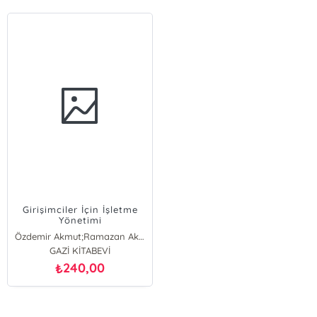
Girişimciler İçin İşletme
Yönetimi
Özdemir Akmut;Ramazan Aktaş;Burhan Aykaç;M. Mete Doğanay
GAZİ KİTABEVİ
240,00
₺