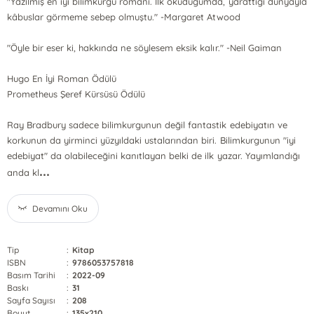
"Yazılmış en iyi bilimkurgu romanı. İlk okuduğumda, yarattığı dünyayla
kâbuslar görmeme sebep olmuştu." -Margaret Atwood
"Öyle bir eser ki, hakkında ne söylesem eksik kalır." -Neil Gaiman
Hugo En İyi Roman Ödülü
Prometheus Şeref Kürsüsü Ödülü
Ray Bradbury sadece bilimkurgunun değil fantastik edebiyatın ve
korkunun da yirminci yüzyıldaki ustalarından biri. Bilimkurgunun "iyi
edebiyat" da olabileceğini kanıtlayan belki de ilk yazar. Yayımlandığı
...
anda kl
Devamını Oku
Tip
:
Kitap
ISBN
:
9786053757818
Basım Tarihi
:
2022-09
Baskı
:
31
Sayfa Sayısı
:
208
Boyut
:
135x210