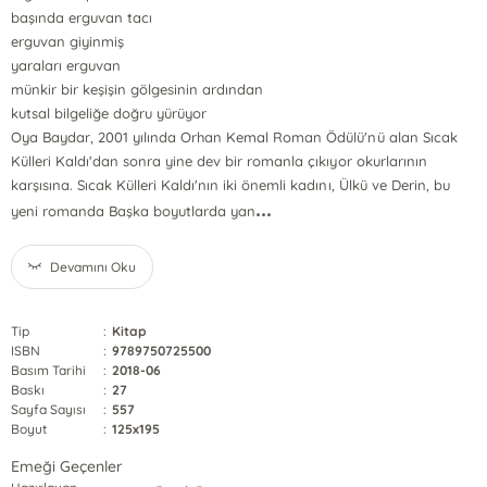
başında erguvan tacı
erguvan giyinmiş
yaraları erguvan
münkir bir keşişin gölgesinin ardından
kutsal bilgeliğe doğru yürüyor
Oya Baydar, 2001 yılında Orhan Kemal Roman Ödülü'nü alan Sıcak
Külleri Kaldı'dan sonra yine dev bir romanla çıkıyor okurlarının
karşısına. Sıcak Külleri Kaldı'nın iki önemli kadını, Ülkü ve Derin, bu
...
yeni romanda Başka boyutlarda yan
Devamını Oku
Tip
:
Kitap
ISBN
:
9789750725500
Basım Tarihi
:
2018-06
Baskı
:
27
Sayfa Sayısı
:
557
Boyut
:
125x195
Emeği Geçenler