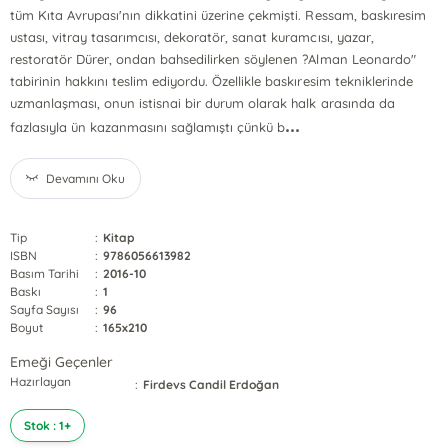
tüm Kıta Avrupası'nın dikkatini üzerine çekmişti. Ressam, baskıresim
ustası, vitray tasarımcısı, dekoratör, sanat kuramcısı, yazar,
restoratör Dürer, ondan bahsedilirken söylenen ?Alman Leonardo"
tabirinin hakkını teslim ediyordu. Özellikle baskıresim tekniklerinde
uzmanlaşması, onun istisnai bir durum olarak halk arasında da
...
fazlasıyla ün kazanmasını sağlamıştı çünkü b
Devamını Oku
Tip
:
Kitap
ISBN
:
9786056613982
Basım Tarihi
:
2016-10
Baskı
:
1
Sayfa Sayısı
:
96
Boyut
:
165x210
Emeği Geçenler
Hazırlayan
:
Firdevs Candil Erdoğan
Stok : 1+