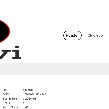
Kaydol
Giriş Yap
Tip
:
Kitap
ISBN
:
9786053417347
Basım Tarihi
:
2024-05
Baskı
:
1
Sayfa Sayısı
:
48