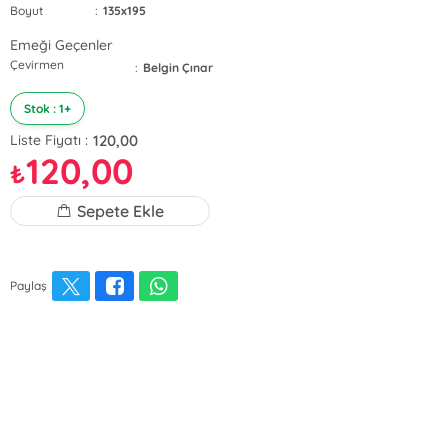
Boyut
:
135x195
Emeği Geçenler
Çevirmen
:
Belgin Çınar
Stok : 1+
120,00
Liste Fiyatı :
120,00
₺
Sepete Ekle
Paylaş