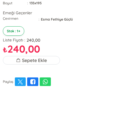
Boyut
:
135x195
Emeği Geçenler
Çevirmen
:
Esma Fethiye Güçlü
Stok : 1+
240,00
Liste Fiyatı :
240,00
₺
Sepete Ekle
Paylaş