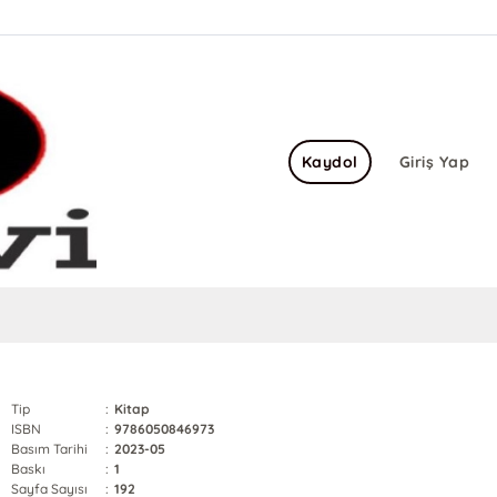
Kaydol
Giriş Yap
Tip
:
Kitap
ISBN
:
9786050846973
Basım Tarihi
:
2023-05
Baskı
:
1
Sayfa Sayısı
:
192