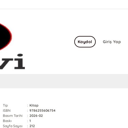
Kaydol
Giriş Yap
Tip
:
Kitap
ISBN
:
9786255606754
Basım Tarihi
:
2026-02
Baskı
:
1
Sayfa Sayısı
:
212