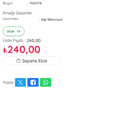
Boyut
:
112x176
Emeği Geçenler
Çevirmen
:
Alp İlkkurşun
Stok : 1+
240,00
Liste Fiyatı :
240,00
₺
Sepete Ekle
Paylaş