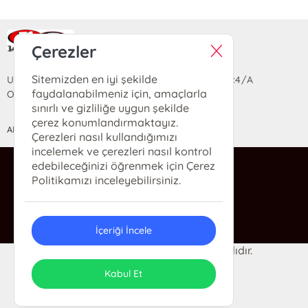
Ra Yayın Kitabevi
Çerezler
Sitemizden en iyi şekilde
Uzun Sokak Saray Çarşısı Lara Sineması Girişi No:4/A
faydalanabilmeniz için, amaçlarla
Ortahisar/TRABZON
sınırlı ve gizliliğe uygun şekilde
çerez konumlandırmaktayız.
ANASAYFA
YARDIM
İLETİŞİM
Çerezleri nasıl kullandığımızı
incelemek ve çerezleri nasıl kontrol
edebileceğinizi öğrenmek için Çerez
ra@rakitap.com
Politikamızı inceleyebilirsiniz.
0(462) 326 49 71
İçeriği İncele
© 2024 Ra Kitabevi. Her hakkı saklıdır.
ONSO
Tasarım & Uygulama
Kabul Et