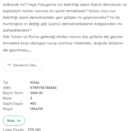
kalkacak mı? Veya Fukuyama nın belirttiği üzere liberal demokrasi ve
kapitalizm tarihin sonuna mı işaret etmektedir? Yoksa Vico nun
belirttiği üzere demokrasiden geri gidişler mi yaşanacaktır? Ya da
Huntington ın dediği gibi üçüncü demokratikleşme dalgasından mı
bahsedilecektir?
Eski Yunan ve Roma geleneği iktidarı kanun dışı yollarla ele geçiren
kimselere tiran damgası vurup olumsuz nitelerken, doğuda iktidarın
...
ele geçirilmes
Devamını Oku
Tip
:
Kitap
ISBN
:
9789756768266
Basım Tarihi
:
2016-01
Baskı
:
3
Sayfa Sayısı
:
482
Boyut
:
135x210
Stok : 1+
275,00
Liste Fiyatı :