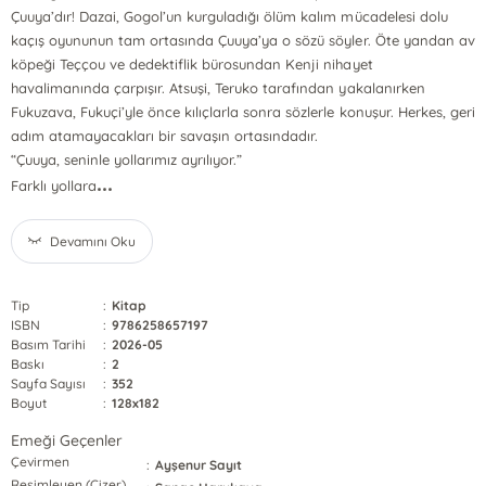
Çuuya’dır! Dazai, Gogol’un kurguladığı ölüm kalım mücadelesi dolu
kaçış oyununun tam ortasında Çuuya’ya o sözü söyler. Öte yandan av
köpeği Teççou ve dedektiflik bürosundan Kenji nihayet
havalimanında çarpışır. Atsuşi, Teruko tarafından yakalanırken
Fukuzava, Fukuçi’yle önce kılıçlarla sonra sözlerle konuşur. Herkes, geri
adım atamayacakları bir savaşın ortasındadır.
“Çuuya, seninle yollarımız ayrılıyor.”
...
Farklı yollara
Devamını Oku
Tip
:
Kitap
ISBN
:
9786258657197
Basım Tarihi
:
2026-05
Baskı
:
2
Sayfa Sayısı
:
352
Boyut
:
128x182
Emeği Geçenler
Çevirmen
:
Ayşenur Sayıt
Resimleyen (Çizer)