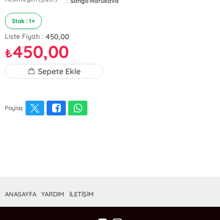
:
Sango Harukava
Stok : 1+
450,00
Liste Fiyatı :
450,00
₺
Sepete Ekle
Paylaş
ANASAYFA
YARDIM
İLETİŞİM