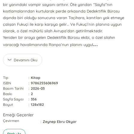
bir yanındaki vampir sayısını arttırır. Öte yandan “Sayfa”nın
kısıtlamalarından kurtularak perde arkasında Dedektiflik Bürosu
dışında biri olduğu sonucuna varan Taçihara, kanıtları yok etmeye
çalışan Fukuçi ile karşı karşıya gelir… Ve Fukuçi’nin planına uygun
olarak, o özel mühürlü silah Avrupa’dan getirilmektedir.
Yeniden bir araya gelen Dedektiflik Bürosu ekibi, o özel silahın
...
varacağı havalimanında Ranpo’nun planını uygul
Devamını Oku
Tip
:
Kitap
ISBN
:
9786255606969
Basım Tarihi
:
2026-03
Baskı
:
2
Sayfa Sayısı
:
356
Boyut
:
128x182
Emeği Geçenler
Çevirmen
:
Zeynep Ebru Okyar
Stok : 1+