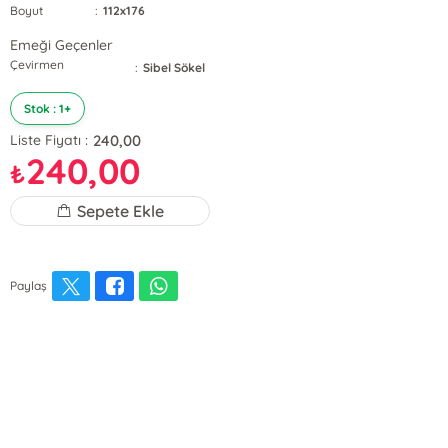
Boyut
:
112x176
Emeği Geçenler
Çevirmen
:
Sibel Sökel
Stok : 1+
240,00
Liste Fiyatı :
240,00
₺
Sepete Ekle
Paylaş