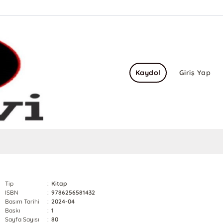
Kaydol
Giriş Yap
Tip
:
Kitap
ISBN
:
9786256581432
Basım Tarihi
:
2024-04
Baskı
:
1
Sayfa Sayısı
:
80