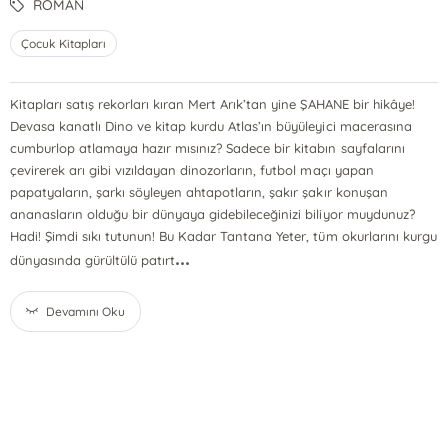
ROMAN
Çocuk Kitapları
Kitapları satış rekorları kıran Mert Arık’tan yine ŞAHANE bir hikâye!
Devasa kanatlı Dino ve kitap kurdu Atlas’ın büyüleyici macerasına
cumburlop atlamaya hazır mısınız? Sadece bir kitabın sayfalarını
çevirerek arı gibi vızıldayan dinozorların, futbol maçı yapan
papatyaların, şarkı söyleyen ahtapotların, şakır şakır konuşan
ananasların olduğu bir dünyaya gidebileceğinizi biliyor muydunuz?
Hadi! Şimdi sıkı tutunun! Bu Kadar Tantana Yeter, tüm okurlarını kurgu
...
dünyasında gürültülü patırt
Devamını Oku