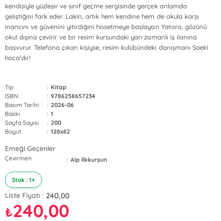
kendisiyle yüzleşir ve sınıf geçme sergisinde gerçek anlamda
geliştiğini fark eder. Lakin, artık hem kendine hem de okula karşı
inancını ve güvenini yitirdiğini hissetmeye başlayan Yatora, gözünü
okul dışına çevirir ve bir resim kursundaki yarı zamanlı iş ilanına
başvurur. Telefona çıkan kişiyse, resim kulübündeki danışmanı Saeki
hoca’dır!
Tip
:
Kitap
ISBN
:
9786258657234
Basım Tarihi
:
2026-06
Baskı
:
1
Sayfa Sayısı
:
200
Boyut
:
128x82
Emeği Geçenler
Çevirmen
:
Alp İlkkurşun
Stok : 1+
240,00
Liste Fiyatı :
240,00
₺