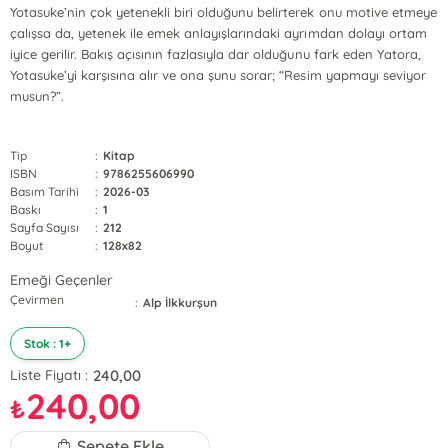
Yotasuke’nin çok yetenekli biri olduğunu belirterek onu motive etmeye
çalışsa da, yetenek ile emek anlayışlarındaki ayrımdan dolayı ortam
iyice gerilir. Bakış açısının fazlasıyla dar olduğunu fark eden Yatora,
Yotasuke’yi karşısına alır ve ona şunu sorar; “Resim yapmayı seviyor
musun?”.
Tip
:
Kitap
ISBN
:
9786255606990
Basım Tarihi
:
2026-03
Baskı
:
1
Sayfa Sayısı
:
212
Boyut
:
128x82
Emeği Geçenler
Çevirmen
:
Alp İlkkurşun
Stok : 1+
240,00
Liste Fiyatı :
240,00
₺
Sepete Ekle