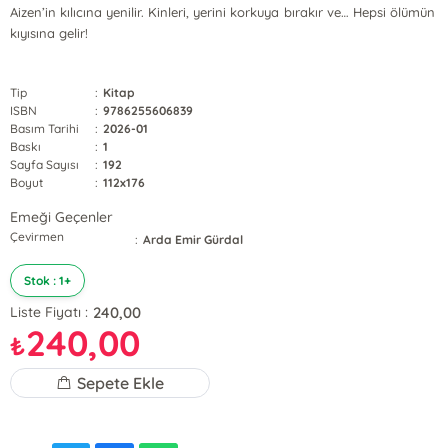
Aizen’in kılıcına yenilir. Kinleri, yerini korkuya bırakır ve… Hepsi ölümün
kıyısına gelir!
Tip
:
Kitap
ISBN
:
9786255606839
Basım Tarihi
:
2026-01
Baskı
:
1
Sayfa Sayısı
:
192
Boyut
:
112x176
Emeği Geçenler
Çevirmen
:
Arda Emir Gürdal
Stok : 1+
240,00
Liste Fiyatı :
240,00
₺
Sepete Ekle