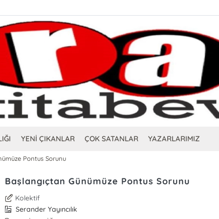
IĞI
YENİ ÇIKANLAR
ÇOK SATANLAR
YAZARLARIMIZ
nümüze Pontus Sorunu
Başlangıçtan Günümüze Pontus Sorunu
Kolektif
Serander Yayıncılık